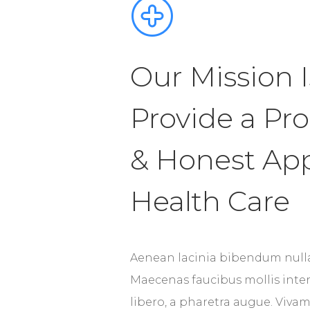
Our Mission I
Provide a Pro
& Honest Ap
Health Care
Aenean lacinia bibendum nulla
Maecenas faucibus mollis interd
libero, a pharetra augue. Vivamu