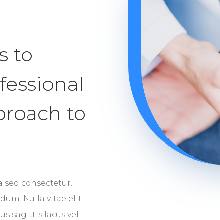
s to
fessional
proach to
 sed consectetur.
um. Nulla vitae elit
s sagittis lacus vel