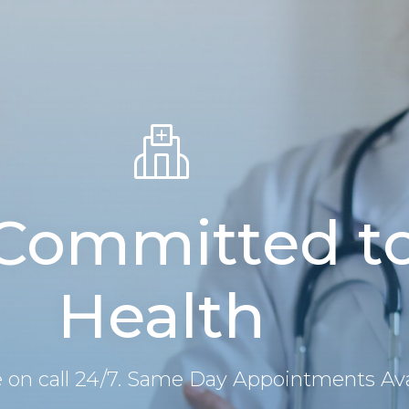
Committed to
Health
e on call 24/7. Same Day Appointments Ava