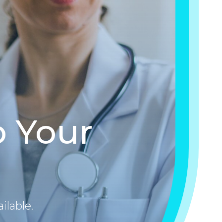
 Your
ilable.