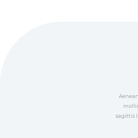
Aenean
molli
sagittis